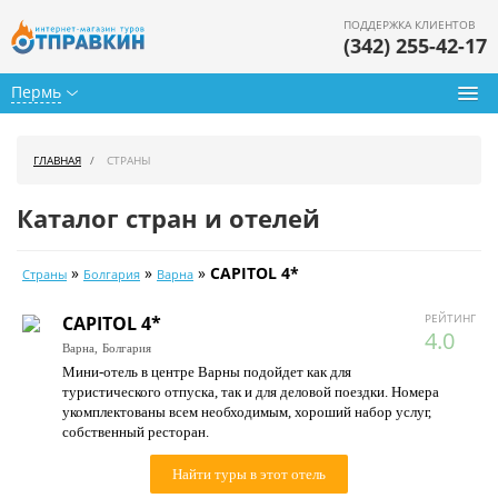
ПОДДЕРЖКА КЛИЕНТОВ
(342) 255-42-17
Пермь
Туры из Перми
ГЛАВНАЯ
СТРАНЫ
Подбор тура
Каталог стран и отелей
Горящие туры
»
»
»
CAPITOL 4*
Страны
Болгария
Варна
Календарь туров
РЕЙТИНГ
CAPITOL 4*
Цены дня
4.0
Варна,
Болгария
Мини-отель в центре Варны подойдет как для
Страны
туристического отпуска, так и для деловой поездки. Номера
укомплектованы всем необходимым, хороший набор услуг,
Как купить
собственный ресторан.
О нас
Найти туры в этот отель