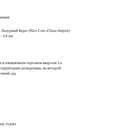
ранция
азурный Берег (Nice Cote d'Azur Airport)
 3,6 км.
 в оживленном торговом квартале La
 территорию резиденции, на которой
очный сад.
ем, туалет