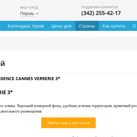
ПОДДЕРЖКА КЛИЕНТОВ
ВАШ ГОРОД
(342) 255-42-17
Пермь
ы
Календарь туров
Цены дня
Страны
Как купить
О
ей
IDENCE CANNES VERRERIE 3*
IE 3*
 от пляжа. Хороший номерной фонд, удобная зеленая территория, приятный ре
длительного размещения.
Найти туры в этот отель