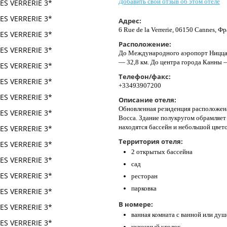
Добавить свой отзыв об этом отеле
Адрес:
6 Rue de la Verrerie, 06150 Cannes, Ф
Расположение:
До Международного аэропорт Ницца Л
— 32,8 км. До центра города Канны —
Телефон/факс:
+33493907200
Описание отеля:
Обновленная резиденция расположена
Bocca. Здание полукругом обрамляет
находятся бассейн и небольшой цвет
Территория отеля:
2 открытых бассейна
сад
ресторан
парковка
В номере:
ванная комната с ванной или душ
кухонный уголок