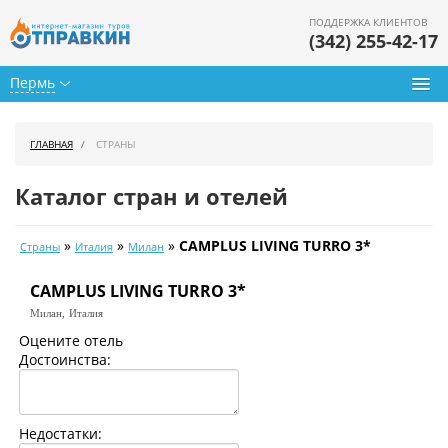
ПОДДЕРЖКА КЛИЕНТОВ
(342) 255-42-17
Пермь
Туры из Перми
ГЛАВНАЯ
СТРАНЫ
Подбор тура
Каталог стран и отелей
Горящие туры
»
»
»
CAMPLUS LIVING TURRO 3*
Страны
Италия
Милан
Календарь туров
CAMPLUS LIVING TURRO 3*
Цены дня
Милан,
Италия
Страны
Оцените отель
Достоинства:
Как купить
О нас
Недостатки: