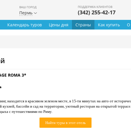
ПОДДЕРЖКА КЛИЕНТОВ
ВАШ ГОРОД
(342) 255-42-17
Пермь
ы
Календарь туров
Цены дня
Страны
Как купить
О
ей
AGE ROMA 3*
*
г, находится в красивом зеленом месте, в 15-ти минутах на авто от историчес
 кухней, бассейн и сад на территории, уютный ресторан на открытой террасе
тдыха с путешествиями по Риму.
Найти туры в этот отель