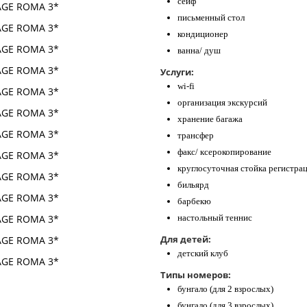
сейф
письменный стол
кондиционер
ванна/ душ
Услуги:
wi-fi
организация экскурсий
хранение багажа
трансфер
факс/ ксерокопирование
круглосуточная стойка регистра
бильярд
барбекю
настольный теннис
Для детей:
детский клуб
Типы номеров:
бунгало (для 2 взрослых)
бунгало (для 3 взрослых)