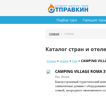
Подбор тура
Горящие тур
ГЛАВНАЯ
СТРАНЫ
Каталог стран и отел
»
»
»
CAMPING VILL
Страны
Италия
Рим
CAMPING VILLAGE ROMA 3
Рим,
Италия
Благоустроенный туристический кемпин
симпатичные домики с оборудованной
семьей, загородного экономичного о