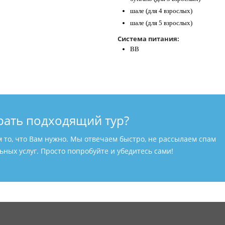
шале (для 4 взрослых)
шале (для 5 взрослых)
Система питания:
ВВ
рать подходящий тур?
м то, что Вам нужно. Мы отвечаем быстро, не рассылаем спам
ных услуг. Просто попробуйте и убедитесь сами!