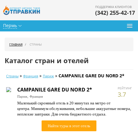
ПОДДЕРЖКА КЛИЕНТОВ
(342) 255-42-17
Пермь
Туры из Перми
ГЛАВНАЯ
СТРАНЫ
Подбор тура
Каталог стран и отелей
Горящие туры
»
»
»
CAMPANILE GARE DU NORD 2*
Страны
Франция
Париж
Календарь туров
РЕЙТИНГ
CAMPANILE GARE DU NORD 2*
Цены дня
3.7
Париж,
Франция
Маленький скромный отель в 20 минутах на метро от
Страны
центра. Минимум обслуживания, небольшие аккуратные номера,
неплохие завтраки. Для очень бюджетного отдыха.
Как купить
Найти туры в этот отель
О нас