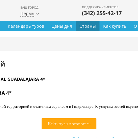
ПОДДЕРЖКА КЛИЕНТОВ
ВАШ ГОРОД
(342) 255-42-17
Пермь
ы
Календарь туров
Цены дня
Страны
Как купить
О
ей
AL GUADALAJARA 4*
A 4*
ой территорией и отличным сервисом в Гвадалахаре. К услугам гостей вкусно
Найти туры в этот отель