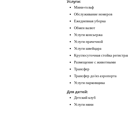
Услуги:
Мини-гольф
Обслуживание номеров
Ежедневная уборка
Обмен валют
Услуги консьержа
Услуги прачечной
Услуги швейцара
Круглосуточная стойка регистра
Размещение с животными
Трансфер
Трансфер до/из аэропорта
Услуги парковщика
Для детей:
Детский клуб
Услуги няни