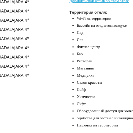
Добавить свой отзыв об этом отеле
Территория отеля:
Wi-Fi на территории
Бассейн на открытом воздухе
Сад
Спа
Фитнес-центр
Бар
Ресторан
Магазины
Медпункт
Салон красоты
Сейф
Химчистка
Лифт
Оборудованный доступ для коля
Удобства для гостей с инвалидн
Парковка на территории