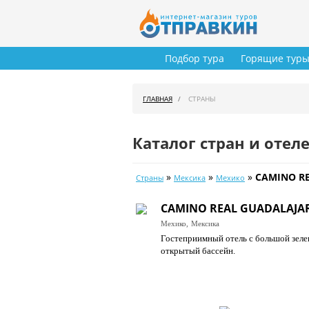
Подбор тура
Горящие тур
ГЛАВНАЯ
СТРАНЫ
Каталог стран и отел
»
»
»
CAMINO RE
Страны
Мексика
Мехико
CAMINO REAL GUADALAJAR
Мехико,
Мексика
Гостеприимный отель с большой зелен
открытый бассейн.