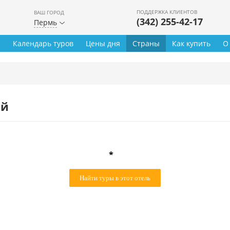
ПОДДЕРЖКА КЛИЕНТОВ
ВАШ ГОРОД
(342) 255-42-17
Пермь
ы
Календарь туров
Цены дня
Страны
Как купить
О
ей
*
Найти туры в этот отель