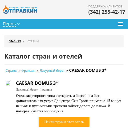
ПОДДЕРЖКА КЛИЕНТОВ
(342) 255-42-17
Пермь
Туры из Перми
ГЛАВНАЯ
СТРАНЫ
Подбор тура
Каталог стран и отелей
Горящие туры
»
»
»
CAESAR DOMUS 3*
Страны
Франция
Лазурный берег
Календарь туров
CAESAR DOMUS 3*
Цены дня
Лазурный берег,
Франция
Отель квартирного типа с открытым бассейном без
Страны
дополнительных услуг. До центра Сен-Тропе примерно 15 минут
пешком и чуть меньше времени займет дорога до пляжа. В
Как купить
номерах имеется мини-кухня.
О нас
Найти туры в этот отель