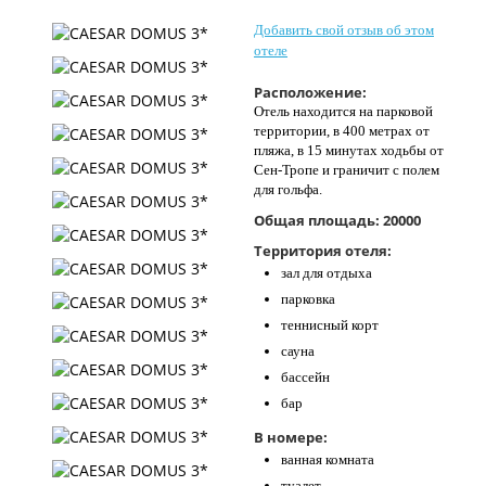
Контакты
Добавить свой отзыв об этом
отеле
Расположение:
Отель находится на парковой
территории, в 400 метрах от
пляжа, в 15 минутах ходьбы от
Сен-Тропе и граничит с полем
для гольфа.
Общая площадь:
20000
Территория отеля:
зал для отдыха
парковка
теннисный корт
сауна
бассейн
бар
В номере:
ванная комната
туалет