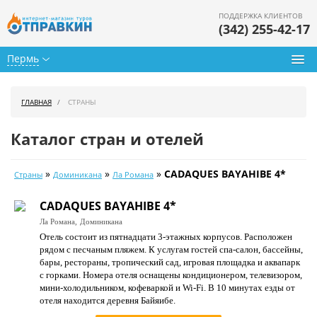
ПОДДЕРЖКА КЛИЕНТОВ
(342) 255-42-17
Пермь
Туры из Перми
ГЛАВНАЯ
СТРАНЫ
Подбор тура
Каталог стран и отелей
Горящие туры
»
»
»
CADAQUES BAYAHIBE 4*
Страны
Доминикана
Ла Романа
Календарь туров
CADAQUES BAYAHIBE 4*
Цены дня
Ла Романа,
Доминикана
Отель состоит из пятнадцати 3-этажных корпусов. Расположен
Страны
рядом с песчаным пляжем. К услугам гостей спа-салон, бассейны,
бары, рестораны, тропический сад, игровая площадка и аквапарк
Как купить
с горками. Номера отеля оснащены кондиционером, телевизором,
мини-холодильником, кофеваркой и Wi-Fi. В 10 минутах езды от
О нас
отеля находится деревня Байяибе.