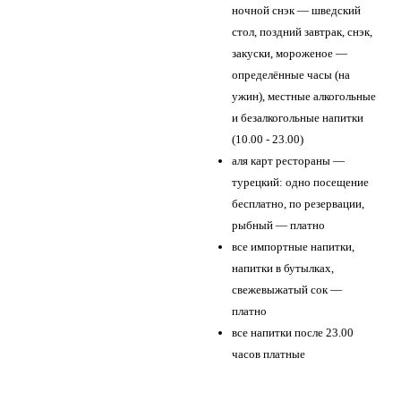
ночной снэк — шведский
стол, поздний завтрак, снэк,
закуски, мороженое —
определённые часы (на
ужин), местные алкогольные
и безалкогольные напитки
(10.00 - 23.00)
аля карт рестораны —
турецкий: одно посещение
бесплатно, по резервации,
рыбный — платно
все импортные напитки,
напитки в бутылках,
свежевыжатый сок —
платно
все напитки после 23.00
часов платные