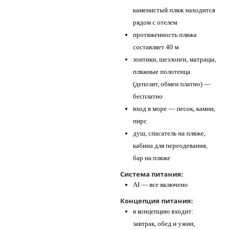
каменистый пляж находится
рядом с отелем
протяженность пляжа
составляет 40 м
зонтики, шезлонги, матрацы,
пляжные полотенца
(депозит, обмен платно) —
бесплатно
вход в море — песок, камни,
пирс
душ, спасатель на пляже,
кабина для переодевания,
бар на пляже
Система питания:
AI — все включено
Концепция питания:
в концепцию входит:
завтрак, обед и ужин,