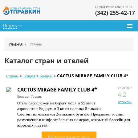
ПОДДЕРЖКА КЛИЕНТОВ
(342) 255-42-17
Пермь
Туры из Перми
ГЛАВНАЯ
СТРАНЫ
Подбор тура
Каталог стран и отелей
Горящие туры
»
»
»
CACTUS MIRAGE FAMILY CLUB 4*
Страны
Турция
Бодрум
Календарь туров
РЕЙТИНГ
CACTUS MIRAGE FAMILY CLUB 4*
Цены дня
4.2
Бодрум,
Турция
отзывы
Отель расположен на берегу моря, в 55 км от
Страны
аэропорта г. Бодрум, в 3 км от поселка Ялыкавак.
Состоит из комплекса 2-этажных бунгало. Предлагает гостям
Как купить
размещение в комфортабельных номерах, открытый бассейн для
взрослых и детей.
О нас
Найти туры в этот отель