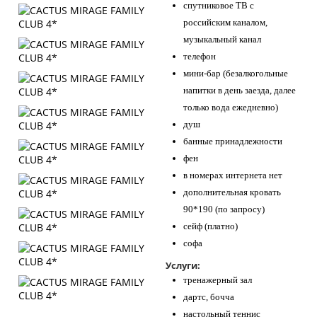
спутниковое ТВ с
российским каналом,
музыкальный канал
телефон
мини-бар (безалкогольные
напитки в день заезда, далее
только вода ежедневно)
душ
банные принадлежности
фен
в номерах интернета нет
дополнительная кровать
90*190 (по запросу)
сейф (платно)
софа
Услуги:
тренажерный зал
дартс, бочча
настольный теннис