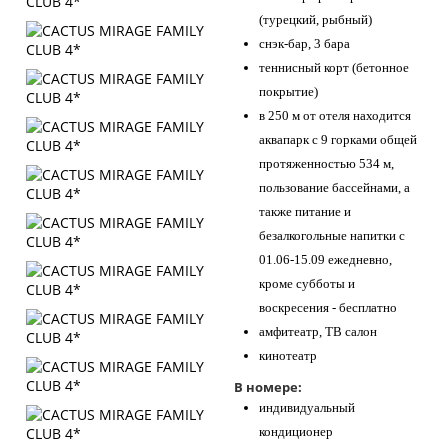
(турецкий, рыбный)
снэк-бар, 3 бара
теннисный корт (бетонное
покрытие)
в 250 м от отеля находится
аквапарк с 9 горками общей
протяженностью 534 м,
пользование бассейнами, а
также питание и
безалкогольные напитки с
01.06-15.09 ежедневно,
кроме субботы и
воскресения - бесплатно
амфитеатр, ТВ салон
кинотеатр
В номере:
индивидуальный
кондиционер