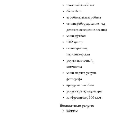
пляжный волейбол
баскетбол
аэробика, аквааэробика
теннис (оборудование под
депозит, освещение платно)
мини-футбол
СПА центр
салон красоты,
парикмахерская
услуги прачечной,
химчистка
мини-маркет, услуги
фотографа
аренда автомобиля
услуги врача, медсестры
конференц-зал, 100 кв.м
Бесплатные услуги:
хаммам