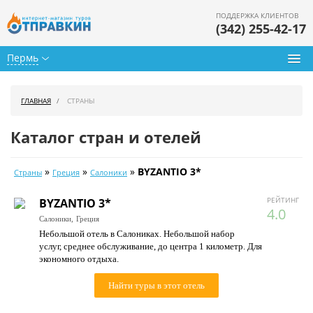
ПОДДЕРЖКА КЛИЕНТОВ
(342) 255-42-17
Пермь
Туры из Перми
ГЛАВНАЯ
СТРАНЫ
Подбор тура
Каталог стран и отелей
Горящие туры
»
»
»
BYZANTIO 3*
Страны
Греция
Салоники
Календарь туров
РЕЙТИНГ
BYZANTIO 3*
Цены дня
4.0
Салоники,
Греция
Небольшой отель в Салониках. Небольшой набор
Страны
услуг, среднее обслуживание, до центра 1 километр. Для
экономного отдыха.
Как купить
Найти туры в этот отель
О нас