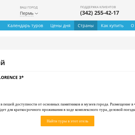
ПОДДЕРЖКА КЛИЕНТОВ
ВАШ ГОРОД
(342) 255-42-17
Пермь
ы
Календарь туров
Цены дня
Страны
Как купить
О
ей
LORENCE 3*
 в пешей доступности от основных памятников и музеев города. Размещение в 
дет для краткосрочного проживания в ходе комплексного тура, деловой поездк
Найти туры в этот отель