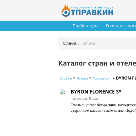
Подбор тура
Горящие тур
ГЛАВНАЯ
СТРАНЫ
Каталог стран и отел
»
»
»
BYRON F
Страны
Италия
Флоренция
BYRON FLORENCE 3*
Флоренция,
Италия
Отель в центре Флоренции, находится
старинном классическом стиле. Подой