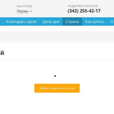
ПОДДЕРЖКА КЛИЕНТОВ
ВАШ ГОРОД
(342) 255-42-17
Пермь
ы
Календарь туров
Цены дня
Страны
Как купить
О
ей
*
Найти туры в этот отель