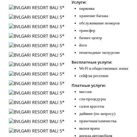
Услуги:
парковка
хранение багажа
обслуживание номеров
трансфер
бизнес-центр
йога
пешеходные экскурсии
Бесплатные услуги:
Wi-Fi в общественных зонах
сейф на ресепшн
Платные услуги:
массаж
спа-процедуры
салон красоты
дайвинг (по запросу)
прачечная/химчистка
вызов врача
аренда автомобиля