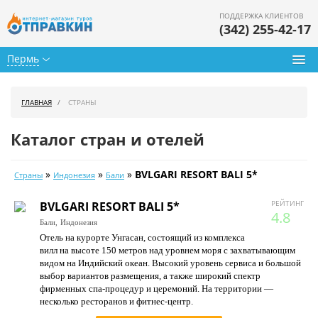
ПОДДЕРЖКА КЛИЕНТОВ
(342) 255-42-17
Пермь
Туры из Перми
ГЛАВНАЯ
СТРАНЫ
Подбор тура
Каталог стран и отелей
Горящие туры
»
»
»
BVLGARI RESORT BALI 5*
Страны
Индонезия
Бали
Календарь туров
РЕЙТИНГ
BVLGARI RESORT BALI 5*
Цены дня
4.8
Бали,
Индонезия
Отель на курорте Унгасан, состоящий из комплекса
Страны
вилл на высоте 150 метров над уровнем моря с захватывающим
видом на Индийский океан. Высокий уровень сервиса и большой
Как купить
выбор вариантов размещения, а также широкий спектр
фирменных спа-процедур и церемоний. На территории —
О нас
несколько ресторанов и фитнес-центр.