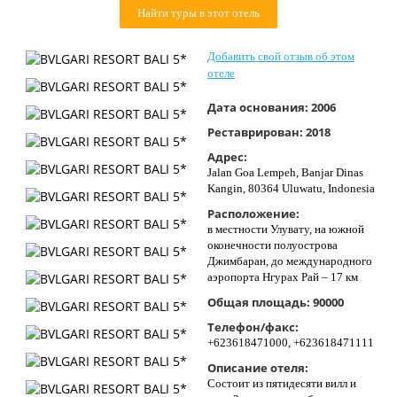
Найти туры в этот отель
Контакты
Добавить свой отзыв об этом
отеле
Дата основания:
2006
Реставрирован:
2018
Адрес:
Jalan Goa Lempeh, Banjar Dinas
Kangin, 80364 Uluwatu, Indonesia
Расположение:
в местности Улувату, на южной
оконечности полуострова
Джимбаран, до международного
аэропорта Нгурах Рай – 17 км
Общая площадь:
90000
Телефон/факс:
+623618471000, +623618471111
Описание отеля:
Состоит из пятидесяти вилл и