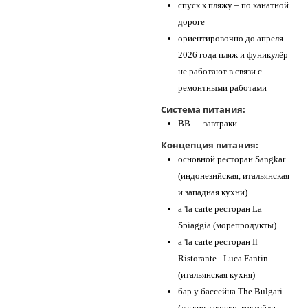
спуск к пляжу – по канатной
дороге
ориентировочно до апреля
2026 года пляж и фуникулёр
не работают в связи с
ремонтными работами
Система питания:
BB — завтраки
Концепция питания:
основной ресторан Sangkar
(индонезийская, итальянская
и западная кухни)
a 'la carte ресторан La
Spiaggia (морепродукты)
a 'la carte ресторан Il
Ristorante - Luca Fantin
(итальянская кухня)
бар у бассейна The Bulgari
(легкие закуски, коктейли,