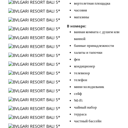
вертолетная площадка
часовня
магазины
В номере:
ванная комната с душем или
ванной
банные принадлежности
халаты и тапочки
фен
кондиционер
телевизор
телефон
мини-холодильник
сейф
Wi-Fi
чайный набор
терраса
частный бассейн