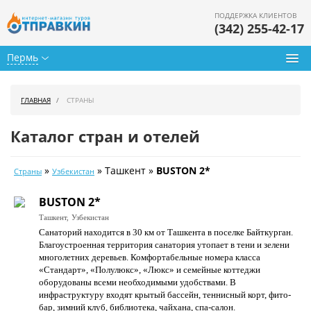
ПОДДЕРЖКА КЛИЕНТОВ
(342) 255-42-17
Пермь
Туры из Перми
ГЛАВНАЯ
СТРАНЫ
Подбор тура
Каталог стран и отелей
Горящие туры
»
» Ташкент »
BUSTON 2*
Страны
Узбекистан
Календарь туров
BUSTON 2*
Цены дня
Ташкент,
Узбекистан
Санаторий находится в 30 км от Ташкента в поселке Байткурган.
Страны
Благоустроенная территория санатория утопает в тени и зелени
многолетних деревьев. Комфортабельные номера класса
Как купить
«Стандарт», «Полулюкс», «Люкс» и семейные коттеджи
оборудованы всеми необходимыми удобствами. В
О нас
инфраструктуру входят крытый бассейн, теннисный корт, фито-
бар, зимний клуб, библиотека, чайхана, спа-салон.