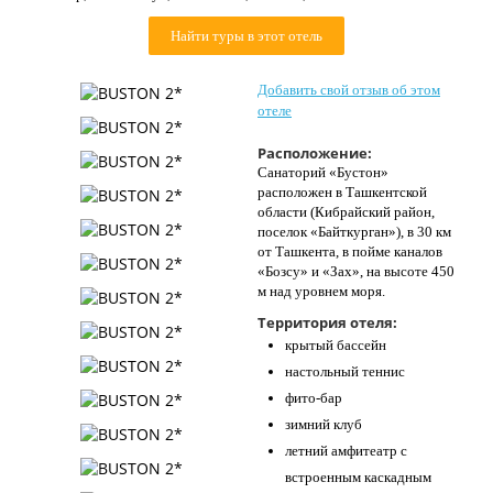
Контакты
Найти туры в этот отель
Добавить свой отзыв об этом
отеле
Расположение:
Санаторий «Бустон»
расположен в Ташкентской
области (Кибрайский район,
поселок «Байткурган»), в 30 км
от Ташкента, в пойме каналов
«Бозсу» и «Зах», на высоте 450
м над уровнем моря.
Территория отеля:
крытый бассейн
настольный теннис
фито-бар
зимний клуб
летний амфитеатр с
встроенным каскадным