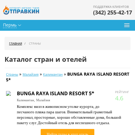
ПОДДЕРЖКА КЛИЕНТОВ
(342) 255-42-17
Пермь
Туры из Перми
ГЛАВНАЯ
СТРАНЫ
Подбор тура
Каталог стран и отелей
Горящие туры
»
»
»
BUNGA RAYA ISLAND RESORT
Страны
Малайзия
Калимантан
Календарь туров
5*
Цены дня
РЕЙТИНГ
BUNGA RAYA ISLAND RESORT 5*
4.6
Калимантан,
Малайзия
Страны
Комплекс вилл в живописном уголке курорта, до
песчаного пляжа пара шагов. Внимательный грамотный
Как купить
персонал, просторные, хорошо обставленные дома, большой
пакету слуг. Достойный отель для неспешного отдыха.
О нас
Найти туры в этот отель