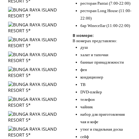
ресторан Pantai (7:00-22:00)
ресторан Long House (11:00-
22:00)
бар Winecellar (11:00-22:00)
В номере:
В номерах представлено:
душ
халат и тапочки
банные принадлежности
фен
кондиционер
ТВ
DVD-плейер
телефон
чайник
набор для приготовления
чая и кофе
утюг и гладильная доска
сейф