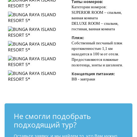
Типы номеров:
Категории номеров:
SUPERIOR ROOM – спальня,
ванная комната
DELUXE ROOM – спальня,
гостиная, ванная комната
Пляж:
Собственный песчаный пляж
протяженностью 1,1 км
находится в 100 м от отеля.
Предоставляются пляжные
полотенца, зонты и шезлонги.
Концепция питания:
ВВ - завтраки
Не смогли подобрать
подходящий тур?
Оставьте заявку, и мы найдем то, что Вам нужно.