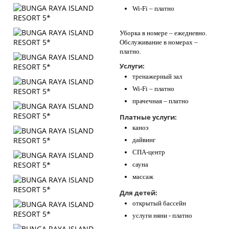
Wi-Fi – платно
Уборка в номере – ежедневно.
Обслуживание в номерах –
платно.
Услуги:
тренажерный зал
Wi-Fi – платно
прачечная – платно
Платные услуги:
каноэ
дайвинг
СПА-центр
сауна
массаж
Для детей:
открытый бассейн
услуги няни - платно