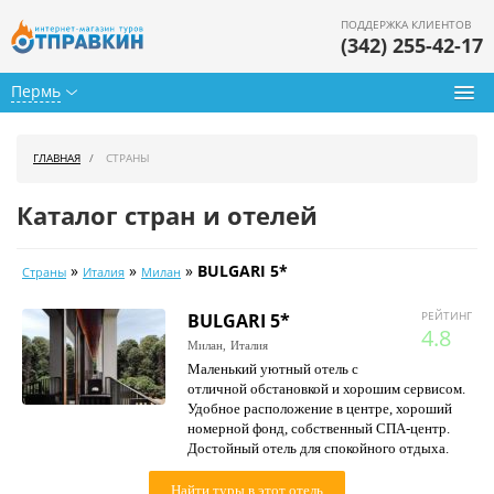
ПОДДЕРЖКА КЛИЕНТОВ
(342) 255-42-17
Пермь
Туры из Перми
ГЛАВНАЯ
СТРАНЫ
Подбор тура
Каталог стран и отелей
Горящие туры
»
»
»
BULGARI 5*
Страны
Италия
Милан
Календарь туров
BULGARI 5*
РЕЙТИНГ
Цены дня
4.8
Милан,
Италия
Маленький уютный отель с
Страны
отличной обстановкой и хорошим сервисом.
Удобное расположение в центре, хороший
Как купить
номерной фонд, собственный СПА-центр.
Достойный отель для спокойного отдыха.
О нас
Найти туры в этот отель