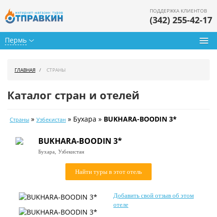
ПОДДЕРЖКА КЛИЕНТОВ
(342) 255-42-17
Пермь
Туры из Перми
ГЛАВНАЯ
СТРАНЫ
Подбор тура
Каталог стран и отелей
Горящие туры
»
» Бухара »
BUKHARA-BOODIN 3*
Страны
Узбекистан
Календарь туров
BUKHARA-BOODIN 3*
Цены дня
Бухара,
Узбекистан
Страны
Найти туры в этот отель
Как купить
Добавить свой отзыв об этом
О нас
отеле