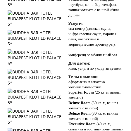
ноутбука, мини-бар, телефон,
ванная комната с ванной и/или
душем.
Услуги:
спа-центр (финская сауна,
инфракрасная сауна, паровая
баня, массажные и
аюрведические процедуры).
конференц-зал/банкетный зал.
Для детей:
няня, услуги по уходу за детьми.
Типы номеров:
оформлены в азиатско-
колониальном стиле
Superior Room
(25 кв. м, ванная
комната)
Deluxe Room
(30 кв. м, ванная
комната с ванной)
Deluxe Room
(30 кв. м, ванная
комната с ванной)
Executive Room
(40 кв. м,
спальная и гостиная зоны, ванная