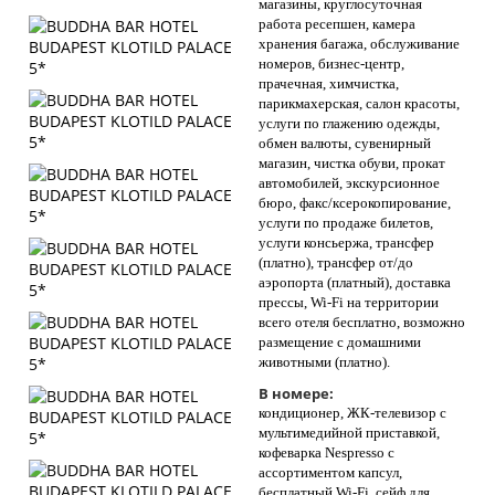
магазины, круглосуточная
работа ресепшен, камера
хранения багажа, обслуживание
номеров, бизнес-центр,
прачечная, химчистка,
парикмахерская, салон красоты,
услуги по глажению одежды,
обмен валюты, сувенирный
магазин, чистка обуви, прокат
автомобилей, экскурсионное
бюро, факс/ксерокопирование,
услуги по продаже билетов,
услуги консьержа, трансфер
(платно), трансфер от/до
аэропорта (платный), доставка
прессы, Wi-Fi на территории
всего отеля бесплатно, возможно
размещение с домашними
животными (платно).
В номере:
кондиционер, ЖК-телевизор с
мультимедийной приставкой,
кофеварка Nespresso с
ассортиментом капсул,
бесплатный Wi-Fi, сейф для