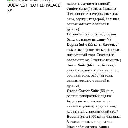
комната с душем и ванной)
Junior Suite
(48 кв. м, балкон в
большинстве номеров, спальная
зона, лаундж, гардероб, большая
ванная комната с ванной и
душем)
Corner Suite
(55 кв. м, угловой
балкон с видом на улицу V)
Duplex Suite
(55 кв. м, балкон, 2
этажа, на первом этаже гостиная,
письменный стол. Спальня на
втором этаже. 2 ванные комнаты)
Tower Suite
(66 кв. м, балкон, 2
этажа, спальня с кроватью king,
гостиная зона, рабочая зона,
ванная комната с ванной и
душем)
Grand Corner Suite
(66 кв. м,
балкон, панорамный вид на
Будапешт, ванная комната с
ванной и душем, гардеробная,
кровать king, письменный стол)
Buddha Suite
(100 кв. м, балконы,
3 этажа, спальня с кроватью
king, рабочая зона, ванная