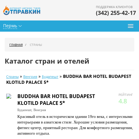
ПОДДЕРЖКА КЛИЕНТОВ
(342) 255-42-17
Пермь
Туры из Перми
ГЛАВНАЯ
СТРАНЫ
Подбор тура
Каталог стран и отелей
Горящие туры
»
»
»
BUDDHA BAR HOTEL BUDAPEST
Страны
Венгрия
Будапешт
Календарь туров
KLOTILD PALACE 5*
Цены дня
РЕЙТИНГ
BUDDHA BAR HOTEL BUDAPEST
4.8
KLOTILD PALACE 5*
Страны
Будапешт,
Венгрия
Красивый отель в историческом здании 19го века, с интересными
Как купить
интерьерами в азиатском стиле. Хорошие условия размещения,
фитнес-центр, приятный ресторан. Для комфортного размещения,
О нас
активного отдыха.