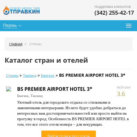
ПОДДЕРЖКА КЛИЕНТОВ
(342) 255-42-17
Пермь
Туры из Перми
ГЛАВНАЯ
СТРАНЫ
Подбор тура
Каталог стран и отелей
Горящие туры
»
»
»
BS PREMIER AIRPORT HOTEL 3*
Страны
Таиланд
Бангкок
Календарь туров
РЕЙТИНГ
BS PREMIER AIRPORT HOTEL 3*
Цены дня
3.6
Бангкок,
Таиланд
Уютный отель для городского отдыха со стильными и
Страны
лаконичными интерьерами. Из него будет удобно добраться до
интересных вам достопримечательностей или просто выйти на
Как купить
прогулку в город. Особенность BS PREMIER AIRPORT HOTEL в
том, что все этого отеля номера – для некурящих.
О нас
Найти туры в этот отель