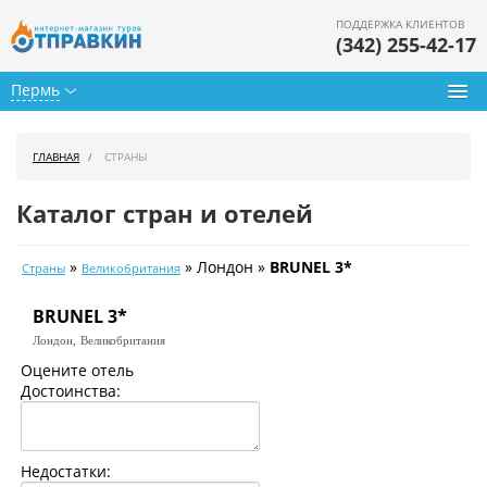
ПОДДЕРЖКА КЛИЕНТОВ
(342) 255-42-17
Пермь
Туры из Перми
ГЛАВНАЯ
СТРАНЫ
Подбор тура
Каталог стран и отелей
Горящие туры
»
» Лондон »
BRUNEL 3*
Страны
Великобритания
Календарь туров
BRUNEL 3*
Цены дня
Лондон,
Великобритания
Страны
Оцените отель
Достоинства:
Как купить
О нас
Недостатки: