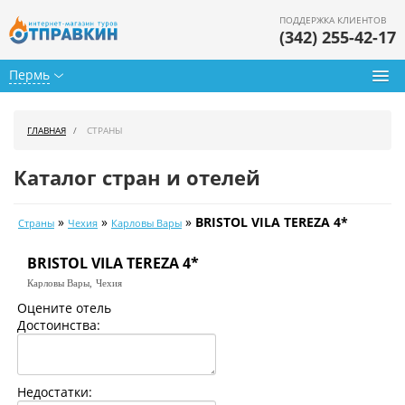
ПОДДЕРЖКА КЛИЕНТОВ
(342) 255-42-17
Пермь
Туры из Перми
ГЛАВНАЯ
СТРАНЫ
Подбор тура
Каталог стран и отелей
Горящие туры
»
»
»
BRISTOL VILA TEREZA 4*
Страны
Чехия
Карловы Вары
Календарь туров
BRISTOL VILA TEREZA 4*
Цены дня
Карловы Вары,
Чехия
Страны
Оцените отель
Достоинства:
Как купить
О нас
Недостатки: