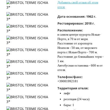
Добавить свой отзыв об этом
Контакты
отеле
Дата основания:
1962 г.
Реставрирован:
2018 г.
Расположение:
в самом центре курорта Искья-
Порто, в 70 м от моря.
Расстояние от аэропорта
Неаполя - 50 км, от морского
порта г. Искья-Порто - 700 м.
Расстояние до ближайших терм -
1 км.
Автобусная остановка - 600 м от
отеля.
Телефон/факс:
+39081992181
Территория отеля:
лифт
ресепция (24 часа)
бары: 1