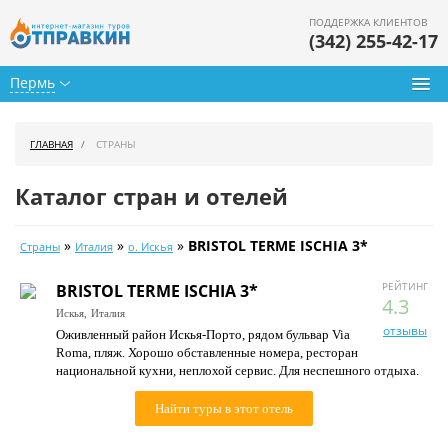
ПОДДЕРЖКА КЛИЕНТОВ
(342) 255-42-17
Пермь
Туры из Перми
ГЛАВНАЯ
СТРАНЫ
Подбор тура
Каталог стран и отелей
Горящие туры
»
»
»
BRISTOL TERME ISCHIA 3*
Страны
Италия
о. Искья
Календарь туров
РЕЙТИНГ
BRISTOL TERME ISCHIA 3*
Цены дня
4.3
Искья,
Италия
отзывы
Оживленный район Искья-Порто, рядом бульвар Via
Страны
Roma, пляж. Хорошо обставленные номера, ресторан
национальной кухни, неплохой сервис. Для неспешного отдыха.
Как купить
Найти туры в этот отель
О нас