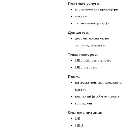
Платные услуги:
косметические процедуры
массаж
термальный центр ()
Для детей:
детская кроватка: по
запросу, бесплатно
Типы номеров:
DBL SGL use Standard
DBL Standard
Пляж:
на пляже зонтики, шезлонги:
платно
песчаный (в 50 м от отеля)
городской
Система питания:
BB
HBB