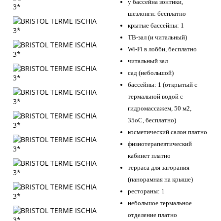
у бассейна зонтики,
шезлонги: бесплатно
крытые бассейны: 1
ТВ-зал (и читальный)
Wi-Fi в лобби, бесплатно
читальный зал
сад (небольшой)
бассейны: 1 (открытый с
термальной водой с
гидромассажем, 50 м2,
35оC, бесплатно)
косметический салон платно
физиотерапевтический
кабинет платно
терраса для загорания
(панорамная на крыше)
рестораны: 1
небольшое термальное
отделение платно