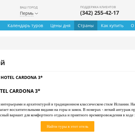
ПОДДЕРЖКА КЛИЕНТОВ
ВАШ ГОРОД
(342) 255-42-17
Пермь
ы
Календарь туров
Цены дня
Страны
Как купить
О
ей
HOTEL CARDONA 3*
TEL CARDONA 3*
 интерьерами и архитектурой в традиционном классическом стиле Испании. На
агает восхитительными видами на горы и замок. В номерах - легкий антураж 
сный вариант для комфортного отдыха и приятного времяпровождения в ходе з
Найти туры в этот отель