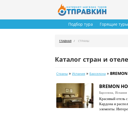
Подбор тура
Горящие тур
ГЛАВНАЯ
СТРАНЫ
Каталог стран и отел
»
»
»
BREMON 
Страны
Испания
Барселона
BREMON HO
Барселона,
Испания
Красивый отель с
Кардона и распол
элементы. Интере