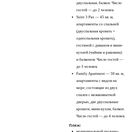
двуспальная, балкон. Число
гостей — до 2 человек
Suite 3 Pax — 45 кв. м,
апартаменты со спальней
(двуспальная кровать +
односпальная кровать),
гостиной с диваном и мини-
кухней (чайник и раковина)
и балконом. Число гостей —
до 3 человек
Family Apartment — 59 кв. м,
апартаменты с видом на
море, состоящие из двух
спален с межкомнатной
дверью, две двуспальные
кровати, мини-кухня, балкон.
Число гостей — до 4 человек
Пляж:
муниципальный песчано-