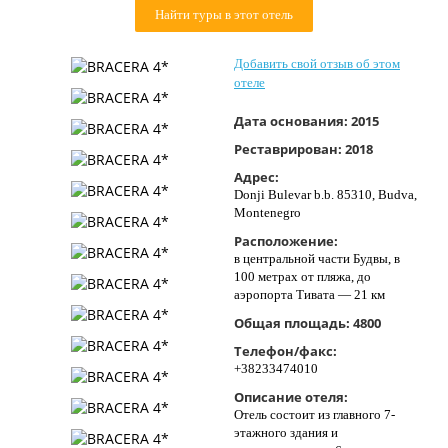
Найти туры в этот отель
Контакты
Добавить свой отзыв об этом
отеле
Дата основания:
2015
Реставрирован:
2018
Адрес:
Donji Bulevar b.b. 85310, Budva,
Montenegro
Расположение:
в центральной части Будвы, в
100 метрах от пляжа, до
аэропорта Тивата — 21 км
Общая площадь:
4800
Телефон/факс:
+38233474010
Описание отеля:
Отель состоит из главного 7-
этажного здания и