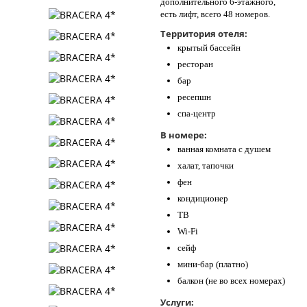
дополнительного 6-этажного,
есть лифт, всего 48 номеров.
Территория отеля:
крытый бассейн
ресторан
бар
ресепшн
спа-центр
В номере:
ванная комната с душем
халат, тапочки
фен
кондиционер
ТВ
Wi-Fi
сейф
мини-бар (платно)
балкон (не во всех номерах)
Услуги: