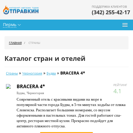
ПОДДЕРЖКА КЛИЕНТОВ
(342) 255-42-17
Пермь
Туры из Перми
ГЛАВНАЯ
СТРАНЫ
Подбор тура
Каталог стран и отелей
Горящие туры
»
»
»
BRACERA 4*
Страны
Черногория
Будва
Календарь туров
РЕЙТИНГ
BRACERA 4*
Цены дня
4.1
Будва,
Черногория
Современный отель с красивыми видами на море в
Страны
популярной части города Будва, в 5-ти минутах ходьбы от пляжа
Словенска. Располагает большими номерами, со вкусом
Как купить
оформленными в пастельных тонах. Для гостей работают спа-
центр, ресторан местной кухни. Прекрасно подойдет для
О нас
активного пляжного отпуска.