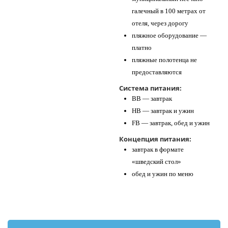
галечный в 100 метрах от
отеля, через дорогу
пляжное оборудование —
платно
пляжные полотенца не
предоставляются
Система питания:
BB — завтрак
HB — завтрак и ужин
FB — завтрак, обед и ужин
Концепция питания:
завтрак в формате
«шведский стол»
обед и ужин по меню