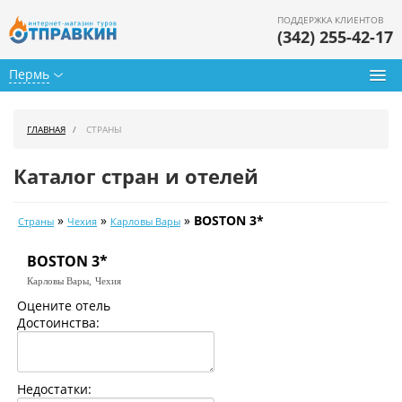
ПОДДЕРЖКА КЛИЕНТОВ
(342) 255-42-17
Пермь
Туры из Перми
ГЛАВНАЯ
СТРАНЫ
Подбор тура
Каталог стран и отелей
Горящие туры
»
»
»
BOSTON 3*
Страны
Чехия
Карловы Вары
Календарь туров
BOSTON 3*
Цены дня
Карловы Вары,
Чехия
Страны
Оцените отель
Достоинства:
Как купить
О нас
Недостатки: