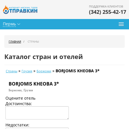
ПОДДЕРЖКА КЛИЕНТОВ
(342) 255-42-17
Пермь
Туры из Перми
ГЛАВНАЯ
СТРАНЫ
Подбор тура
Каталог стран и отелей
Горящие туры
»
»
»
BORJOMIS KHEOBA 3*
Страны
Грузия
Боржоми
Календарь туров
BORJOMIS KHEOBA 3*
Цены дня
Боржоми,
Грузия
Страны
Оцените отель
Достоинства:
Как купить
О нас
Недостатки: