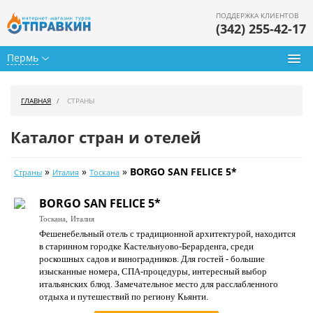
ПОДДЕРЖКА КЛИЕНТОВ
(342) 255-42-17
Пермь
Туры из Перми
ГЛАВНАЯ
СТРАНЫ
Подбор тура
Каталог стран и отелей
Горящие туры
»
»
»
BORGO SAN FELICE 5*
Страны
Италия
Тоскана
Календарь туров
BORGO SAN FELICE 5*
Цены дня
Тоскана,
Италия
Фешенебельный отель с традиционной архитектурой, находится
Страны
в старинном городке Кастельнуово-Берарденга, среди
роскошных садов и виноградников. Для гостей - большие
Как купить
изысканные номера, СПА-процедуры, интересный выбор
итальянских блюд. Замечательное место для расслабленного
О нас
отдыха и путешествий по региону Кьянти.