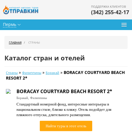
ПОДДЕРЖКА КЛИЕНТОВ
(342) 255-42-17
Пермь
Туры из Перми
ГЛАВНАЯ
СТРАНЫ
Подбор тура
Каталог стран и отелей
Горящие туры
»
»
»
BORACAY COURTYARD BEACH
Страны
Филиппины
Боракай
Календарь туров
RESORT 2*
Цены дня
BORACAY COURTYARD BEACH RESORT 2*
Боракай,
Филиппины
Страны
Стандартный номерной фонд, интересные интерьеры в
национальном стиле, близко к пляжу. Отель подойдет для
Как купить
пляжного отпуска, длительного размещения.
О нас
Найти туры в этот отель