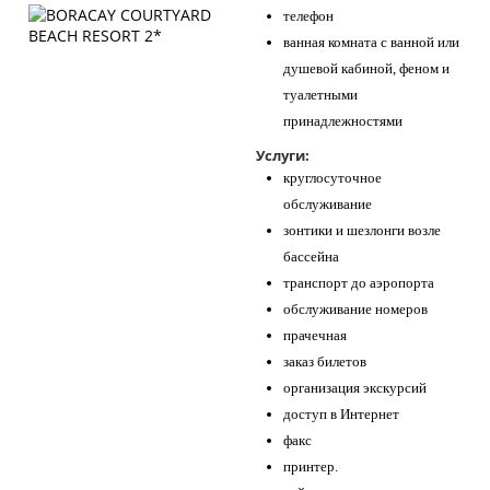
телефон
ванная комната с ванной или
душевой кабиной, феном и
туалетными
принадлежностями
Услуги:
круглосуточное
обслуживание
зонтики и шезлонги возле
бассейна
транспорт до аэропорта
обслуживание номеров
прачечная
заказ билетов
организация экскурсий
доступ в Интернет
факс
принтер.