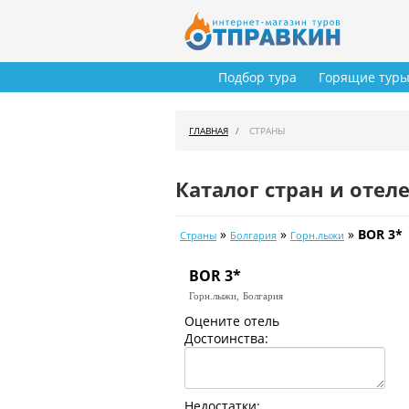
Подбор тура
Горящие тур
ГЛАВНАЯ
СТРАНЫ
Каталог стран и отел
»
»
»
BOR 3*
Страны
Болгария
Горн.лыжи
BOR 3*
Горн.лыжи,
Болгария
Оцените отель
Достоинства:
Недостатки: