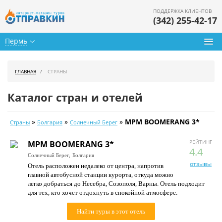
ПОДДЕРЖКА КЛИЕНТОВ
(342) 255-42-17
Пермь
Туры из Перми
ГЛАВНАЯ
СТРАНЫ
Подбор тура
Каталог стран и отелей
Горящие туры
»
»
»
MPM BOOMERANG 3*
Страны
Болгария
Солнечный Берег
Календарь туров
РЕЙТИНГ
MPM BOOMERANG 3*
Цены дня
4.4
Солнечный Берег,
Болгария
отзывы
Отель расположен недалеко от центра, напротив
Страны
главной автобусной станции курорта, откуда можно
легко добраться до Несебра, Созополя, Варны. Отель подходит
Как купить
для тех, кто хочет отдохнуть в спокойной атмосфере.
О нас
Найти туры в этот отель