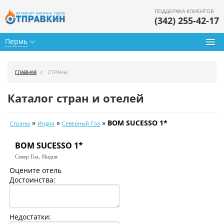
ПОДДЕРЖКА КЛИЕНТОВ
(342) 255-42-17
Пермь
Туры из Перми
ГЛАВНАЯ
СТРАНЫ
Подбор тура
Каталог стран и отелей
Горящие туры
»
»
»
BOM SUCESSO 1*
Страны
Индия
Северный Гоа
Календарь туров
BOM SUCESSO 1*
Цены дня
Север Гоа,
Индия
Страны
Оцените отель
Достоинства:
Как купить
О нас
Недостатки: