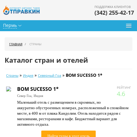
ПОДДЕРЖКА КЛИЕНТОВ
(342) 255-42-17
Пермь
Туры из Перми
ГЛАВНАЯ
СТРАНЫ
Подбор тура
Каталог стран и отелей
Горящие туры
»
»
»
BOM SUCESSO 1*
Страны
Индия
Северный Гоа
Календарь туров
РЕЙТИНГ
BOM SUCESSO 1*
Цены дня
4.6
Север Гоа,
Индия
Маленький отель с размещением в скромных, но
Страны
аккуратно обустроенных номерах, расположенный в спокойном
месте, в 400 м от пляжа Кандолим. Отель находится рядом с
Как купить
магазинами, ресторанами и кафе. Бюджетный вариант для
активного отдыха.
О нас
Найти туры в этот отель