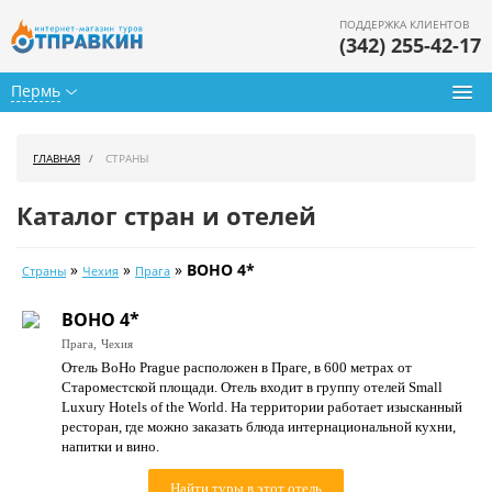
ПОДДЕРЖКА КЛИЕНТОВ
(342) 255-42-17
Пермь
Туры из Перми
ГЛАВНАЯ
СТРАНЫ
Подбор тура
Каталог стран и отелей
Горящие туры
»
»
»
BOHO 4*
Страны
Чехия
Прага
Календарь туров
BOHO 4*
Цены дня
Прага,
Чехия
Отель BoHo Prague расположен в Праге, в 600 метрах от
Страны
Староместской площади. Отель входит в группу отелей Small
Luxury Hotels of the World. На территории работает изысканный
Как купить
ресторан, где можно заказать блюда интернациональной кухни,
напитки и вино.
О нас
Найти туры в этот отель