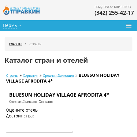
ПОДДЕРЖКА КЛИЕНТОВ
(342) 255-42-17
Пермь
Туры из Перми
ГЛАВНАЯ
СТРАНЫ
Подбор тура
Каталог стран и отелей
Горящие туры
»
»
»
BLUESUN HOLIDAY
Страны
Хорватия
Средняя Далмация
Календарь туров
VILLAGE AFRODITA 4*
Цены дня
BLUESUN HOLIDAY VILLAGE AFRODITA 4*
Средняя Далмация,
Хорватия
Страны
Оцените отель
Достоинства:
Как купить
О нас