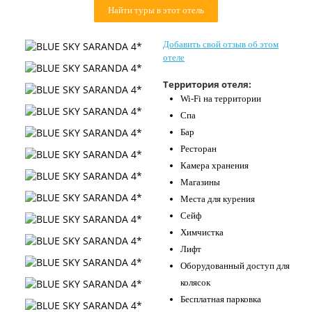
Найти туры в этот отель
Контакты
Добавить свой отзыв об этом
отеле
Территория отеля:
Wi-Fi на территории
Спа
Бар
Ресторан
Камера хранения
Магазины
Места для курения
Сейф
Химчистка
Лифт
Оборудованный доступ для
колясок
Бесплатная парковка