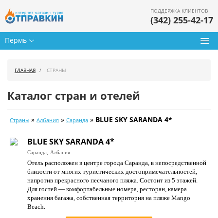
ПОДДЕРЖКА КЛИЕНТОВ
(342) 255-42-17
Пермь
Туры из Перми
ГЛАВНАЯ
СТРАНЫ
Подбор тура
Каталог стран и отелей
Горящие туры
»
»
»
BLUE SKY SARANDA 4*
Страны
Албания
Саранда
Календарь туров
BLUE SKY SARANDA 4*
Цены дня
Саранда,
Албания
Отель расположен в центре города Саранда, в непосредственной
Страны
близости от многих туристических достопримечательностей,
напротив прекрасного песчаного пляжа. Состоит из 5 этажей.
Как купить
Для гостей — комфортабельные номера, ресторан, камера
хранения багажа, собственная территория на пляже Mango
О нас
Beach.