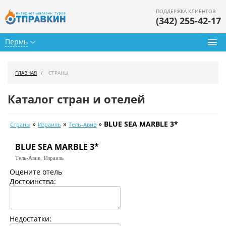
ПОДДЕРЖКА КЛИЕНТОВ
(342) 255-42-17
Пермь
Туры из Перми
ГЛАВНАЯ
СТРАНЫ
Подбор тура
Каталог стран и отелей
Горящие туры
»
»
»
BLUE SEA MARBLE 3*
Страны
Израиль
Тель-Авив
Календарь туров
BLUE SEA MARBLE 3*
Цены дня
Тель-Авив,
Израиль
Страны
Оцените отель
Достоинства:
Как купить
О нас
Недостатки: