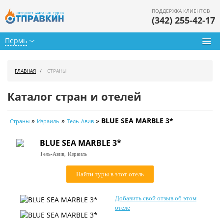
ПОДДЕРЖКА КЛИЕНТОВ
(342) 255-42-17
Пермь
Туры из Перми
ГЛАВНАЯ
СТРАНЫ
Подбор тура
Каталог стран и отелей
Горящие туры
»
»
»
BLUE SEA MARBLE 3*
Страны
Израиль
Тель-Авив
Календарь туров
BLUE SEA MARBLE 3*
Цены дня
Тель-Авив,
Израиль
Страны
Найти туры в этот отель
Как купить
Добавить свой отзыв об этом
О нас
отеле