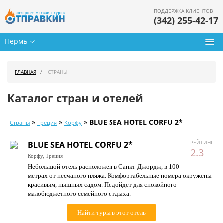
ПОДДЕРЖКА КЛИЕНТОВ
(342) 255-42-17
Пермь
Туры из Перми
ГЛАВНАЯ
СТРАНЫ
Подбор тура
Каталог стран и отелей
Горящие туры
»
»
»
BLUE SEA HOTEL CORFU 2*
Страны
Греция
Корфу
Календарь туров
РЕЙТИНГ
BLUE SEA HOTEL CORFU 2*
Цены дня
2.3
Корфу,
Греция
Небольшой отель расположен в Санкт-Джордж, в 100
Страны
метрах от песчаного пляжа. Комфортабельные номера окружены
красивым, пышных садом. Подойдет для спокойного
Как купить
малобюджетного семейного отдыха.
О нас
Найти туры в этот отель