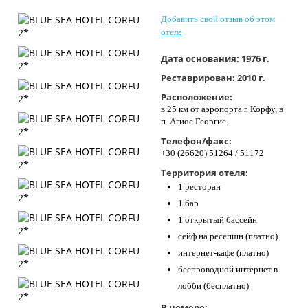
Контакты
Добавить свой отзыв об этом
отеле
Дата основания:
1976 г.
Реставрирован:
2010 г.
Расположение:
в 25 км от аэропорта г. Корфу, в
п. Агиос Георгис.
Телефон/факс:
+30 (26620) 51264 / 51172
Территория отеля:
1 ресторан
1 бар
1 открытый бассейн
сейф на ресепшн (платно)
интернет-кафе (платно)
беспроводной интернет в
лобби (бесплатно)
В номере: