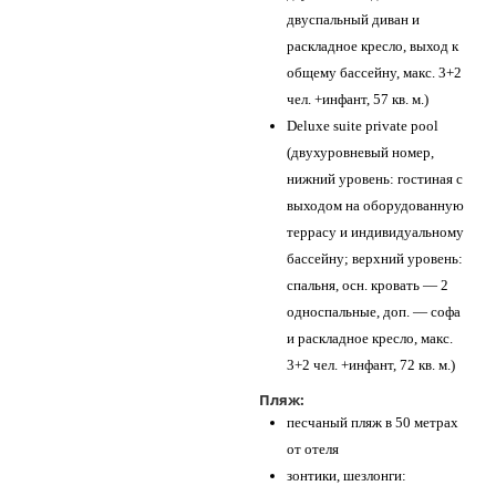
двуспальный диван и
раскладное кресло, выход к
общему бассейну, макс. 3+2
чел. +инфант, 57 кв. м.)
Deluxe suite private pool
(двухуровневый номер,
нижний уровень: гостиная с
выходом на оборудованную
террасу и индивидуальному
бассейну; верхний уровень:
спальня, осн. кровать — 2
односпальные, доп. — софа
и раскладное кресло, макс.
3+2 чел. +инфант, 72 кв. м.)
Пляж:
песчаный пляж в 50 метрах
от отеля
зонтики, шезлонги: