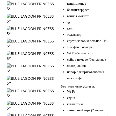
кондиционер
балкон/терраса
ванная комната
душ
фен
телевизор
спутниковое/кабельное ТВ
телефон в номере
Wi Fi (бесплатно)
сейф в номере (бесплатно)
холодильник
набор для приготовления
чая и кофе
Бесплатные услуги:
Wi-Fi
сауна
гимнастика
теннисный корт (2 корта с