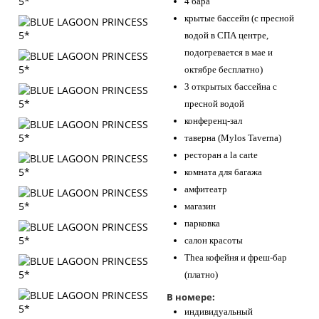
4 бара
крытые бассейн (с пресной
водой в СПА центре,
подогревается в мае и
октябре бесплатно)
3 открытых бассейна с
пресной водой
конференц-зал
таверна (Mylos Taverna)
ресторан a la carte
комната для багажа
амфитеатр
магазин
парковка
салон красоты
Thea кофейня и фреш-бар
(платно)
В номере:
индивидуальный