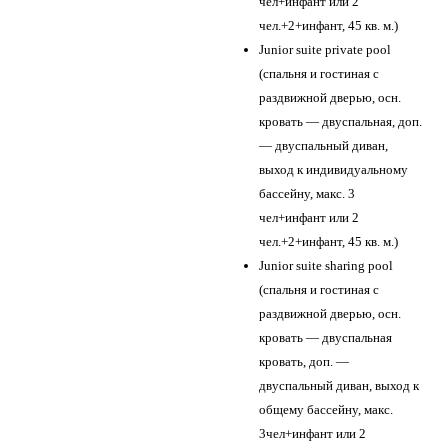
чел+инфант или 2
чел.+2+инфант, 45 кв. м.)
Junior suite private pool
(спальня и гостиная с
раздвижной дверью, осн.
кровать — двуспальная, доп.
— двуспальный диван,
выход к индивидуальному
бассейну, макс. 3
чел+инфант или 2
чел.+2+инфант, 45 кв. м.)
Junior suite sharing pool
(спальня и гостиная с
раздвижной дверью, осн.
кровать — двуспальная
кровать, доп. —
двуспальный диван, выход к
общему бассейну, макс.
3чел+инфант или 2