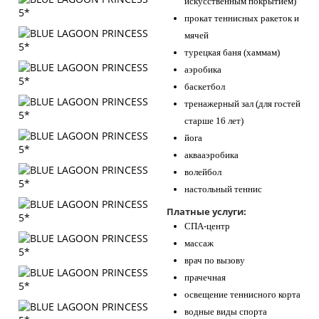
искусственным покрытием)
прокат теннисных ракеток и
мячей
турецкая баня (хаммам)
аэробика
баскетбол
тренажерный зал (для гостей
старше 16 лет)
йога
аквааэробика
волейбол
настольный теннис
Платные услуги:
СПА-центр
массаж
врач по вызову
прачечная
освещение теннисного корта
водные виды спорта