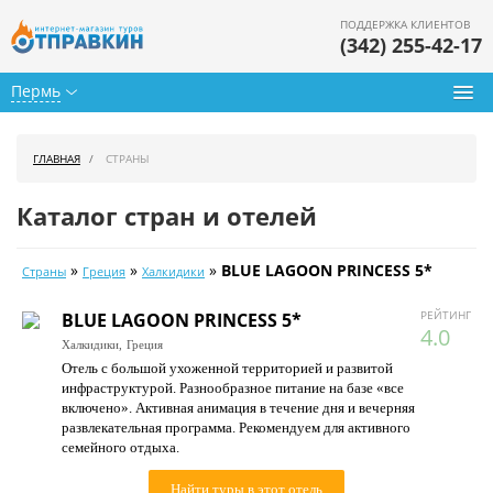
ПОДДЕРЖКА КЛИЕНТОВ
(342) 255-42-17
Пермь
Туры из Перми
ГЛАВНАЯ
СТРАНЫ
Подбор тура
Каталог стран и отелей
Горящие туры
»
»
»
BLUE LAGOON PRINCESS 5*
Страны
Греция
Халкидики
Календарь туров
РЕЙТИНГ
BLUE LAGOON PRINCESS 5*
Цены дня
4.0
Халкидики,
Греция
Отель с большой ухоженной территорией и развитой
Страны
инфраструктурой. Разнообразное питание на базе «все
включено». Активная анимация в течение дня и вечерняя
Как купить
развлекательная программа. Рекомендуем для активного
семейного отдыха.
О нас
Найти туры в этот отель