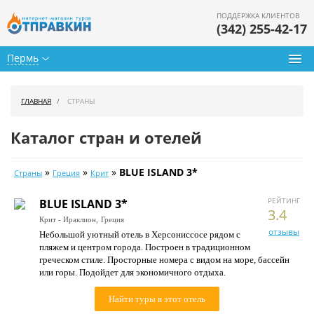
ПОДДЕРЖКА КЛИЕНТОВ
(342) 255-42-17
Пермь
Туры из Перми
ГЛАВНАЯ
СТРАНЫ
Подбор тура
Каталог стран и отелей
Горящие туры
»
»
»
BLUE ISLAND 3*
Страны
Греция
Крит
Календарь туров
РЕЙТИНГ
BLUE ISLAND 3*
Цены дня
3.4
Крит - Ираклион,
Греция
отзывы
Небольшой уютный отель в Херсониссосе рядом с
Страны
пляжем и центром города. Построен в традиционном
греческом стиле. Просторные номера с видом на море, бассейн
Как купить
или горы. Подойдет для экономичного отдыха.
О нас
Найти туры в этот отель