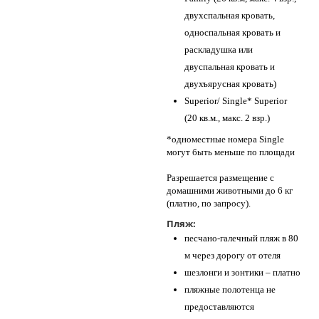
двухспальная кровать,
односпальная кровать и
раскладушка или
двуспальная кровать и
двухъярусная кровать)
Superior/ Single* Superior
(20 кв.м., макс. 2 взр.)
*одноместные номера Single
могут быть меньше по площади
Разрешается размещение с
домашними животными до 6 кг
(платно, по запросу).
Пляж:
песчано-галечный пляж в 80
м через дорогу от отеля
шезлонги и зонтики – платно
пляжные полотенца не
предоставляются