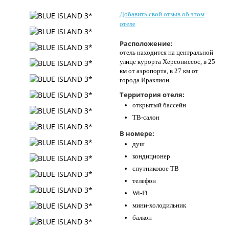
Контакты
Добавить свой отзыв об этом
отеле
Расположение:
отель находится на центральной
улице курорта Херсониссос, в 25
км от аэропорта, в 27 км от
города Ираклион.
Территория отеля:
открытый бассейн
ТВ-салон
В номере:
душ
кондиционер
спутниковое ТВ
телефон
Wi-Fi
мини-холодильник
балкон