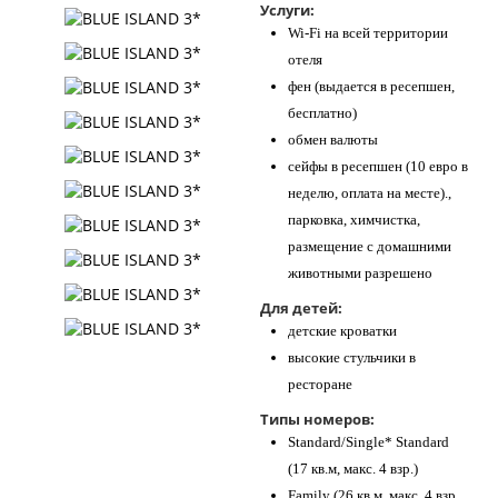
Услуги:
Wi-Fi на всей территории
отеля
фен (выдается в ресепшен,
бесплатно)
обмен валюты
сейфы в ресепшен (10 евро в
неделю, оплата на месте).,
парковка, химчистка,
размещение с домашними
животными разрешено
Для детей:
детские кроватки
высокие стульчики в
ресторане
Типы номеров:
Standard/Single* Standard
(17 кв.м, макс. 4 взр.)
Family (26 кв.м, макс. 4 взр.,