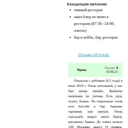
Концепция питания:
главный ресторан
заказ блюд по меню в
ресторане (07:30 - 24:00,
платно)
бар в лобби., бар, ресторан
Отзывы об отеле:
Оценка:
4
Ирина
16.06.21
Отдыхала с ребенком (4,5 года) в
июле 2019 г. Отель небольшой, у нас
был номер standart. Комнатка
маленькая, но уютная. Есть душ,
туалет, балкон. На территории отеля
есть бассейн и бар. Завтраки
скромные, нам хватало. Отель
городской, вокруг много баров,
магазинов, банков. До пляжа метров
150. Недалеко, минут 15 пешком,