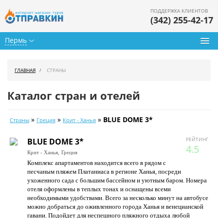
ПОДДЕРЖКА КЛИЕНТОВ
(342) 255-42-17
Пермь
Туры из Перми
ГЛАВНАЯ
СТРАНЫ
Подбор тура
Каталог стран и отелей
Горящие туры
»
»
»
BLUE DOME 3*
Страны
Греция
Крит - Ханья
Календарь туров
РЕЙТИНГ
BLUE DOME 3*
Цены дня
4.5
Крит - Ханья,
Греция
Комплекс апартаментов находится всего в рядом с
Страны
песчаным пляжем Платаниаса в регионе Ханья, посреди
ухоженного сада с большим бассейном и уютным баром. Номера
Как купить
отеля оформлены в теплых тонах и оснащены всеми
необходимыми удобствами. Всего за несколько минут на автобусе
О нас
можно добраться до оживленного города Ханья и венецианской
гавани. Подойдет для неспешного пляжного отдыха любой