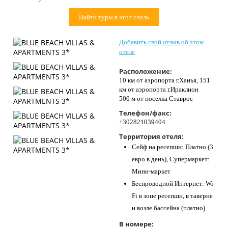
Контакты
Найти туры в этот отель
Добавить свой отзыв об этом
отеле
Расположение:
10 км от аэропорта г.Ханья, 151
км от аэропорта г.Ираклион
500 м от поселка Ставрос
Телефон/факс:
+302821039404
Территория отеля:
Сейф на ресепшн: Платно (3
евро в день), Супермаркет:
Мини-маркет
Беспроводной Интернет: Wi
Fi в зоне ресепшн, в таверне
и возле бассейна (платно)
В номере: