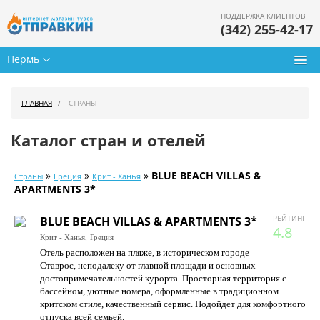
ПОДДЕРЖКА КЛИЕНТОВ
(342) 255-42-17
Пермь
Туры из Перми
ГЛАВНАЯ
СТРАНЫ
Подбор тура
Каталог стран и отелей
Горящие туры
»
»
»
BLUE BEACH VILLAS &
Страны
Греция
Крит - Ханья
Календарь туров
APARTMENTS 3*
Цены дня
РЕЙТИНГ
BLUE BEACH VILLAS & APARTMENTS 3*
4.8
Крит - Ханья,
Греция
Страны
Отель расположен на пляже, в историческом городе
Ставрос, неподалеку от главной площади и основных
Как купить
достопримечательностей курорта. Просторная территория с
бассейном, уютные номера, оформленные в традиционном
О нас
критском стиле, качественный сервис. Подойдет для комфортного
отпуска всей семьей.