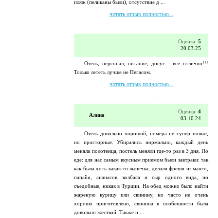
пляж (пеликаны были), отсутствие д ...
читать отзыв полностью...
Оценка:
5
20.03.25
Отель, персонал, питание, досуг - все отлично!!!
Только лететь лучше не Пегасом.
читать отзыв полностью...
Оценка:
4
Алина
03.10.24
Отель довольно хороший, номера не супер новые,
но просторные. Убирались нормально, каждый день
меняли полотенца, постель меняли где-то раз в 3 дня. По
еде: для нас самым вкусным приемом были завтраки: так
как была хоть какая-то выпечка, делали фреши из манго,
папайи, ананасов, колбаса и сыр одного вида, но
съедобные, никак в Турции. На обед можно было найти
жареную курицу или свинину, но часто не очень
хорошо приготовлено, свинина в особенности была
довольно жесткой. Также н ...