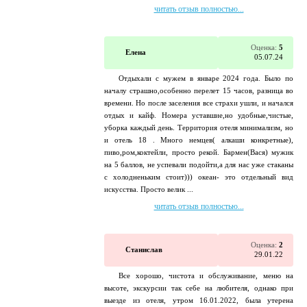
читать отзыв полностью...
Оценка:
5
Елена
05.07.24
Отдыхали с мужем в январе 2024 года. Было по
началу страшно,особенно перелет 15 часов, разница во
времени. Но после заселения все страхи ушли, и начался
отдых и кайф. Номера уставшие,но удобные,чистые,
уборка каждый день. Территория отеля минимализм, но
и отель 18 . Много немцев( алкаши конкретные),
пиво,ром,коктейли, просто рекой. Бармен(Вася) мужик
на 5 баллов, не успевали подойти,а для нас уже стаканы
с холодненьким стоит))) океан- это отдельный вид
искусства. Просто велик ...
читать отзыв полностью...
Оценка:
2
Станислав
29.01.22
Все хорошо, чистота и обслуживание, меню на
высоте, экскурсии так себе на любителя, однако при
выезде из отеля, утром 16.01.2022, была утерена