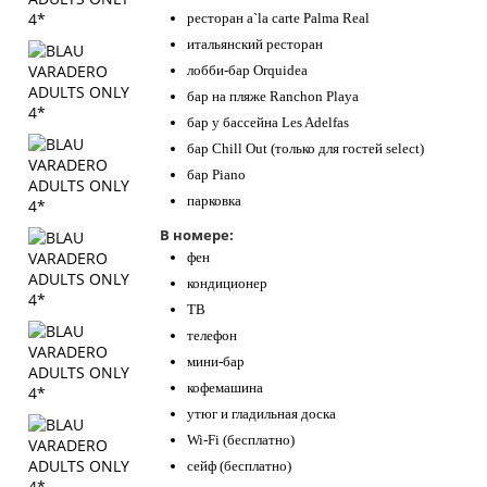
ресторан a`la carte Palma Real
итальянский ресторан
лобби-бар Orquidea
бар на пляже Ranchon Playa
бар у бассейна Les Adelfas
бар Chill Out (только для гостей select)
бар Piano
парковка
В номере:
фен
кондиционер
ТВ
телефон
мини-бар
кофемашина
утюг и гладильная доска
Wi-Fi (бесплатно)
сейф (бесплатно)