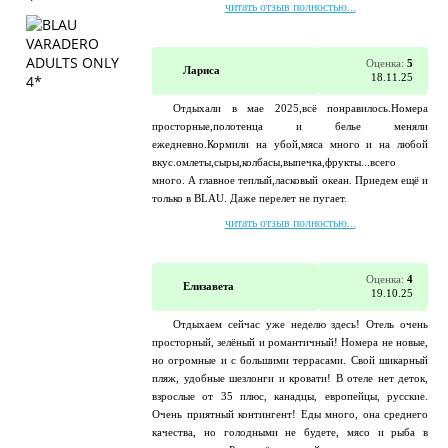
читать отзыв полностью...
Оценка:
5
Лариса
18.11.25
Отдыхали в мае 2025,всё понравилось.Номера
просторные,полотенца и белье меняли
ежедневно.Кормили на убой,мяса много и на любой
вкус.омлеты,сыры,колбасы,выпечка,фрукты...всего
много. А главное теплый,ласковый океан. Приедем ещё и
только в BLAU. Даже перелет не пугает.
читать отзыв полностью...
Оценка:
4
Елизавета
19.10.25
Отдыхаем сейчас уже неделю здесь! Отель очень
просторный, зелёный и романтичный! Номера не новые,
но огромные и с большими террасами. Свой шикарный
пляж, удобные шезлонги и кровати! В отеле нет деток,
взрослые от 35 плюс, канадцы, европейцы, русские.
Очень приятный контингент! Еды много, она среднего
качества, но голодными не будете, мясо и рыба в