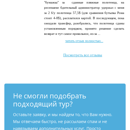
"бумажка" за сданные пляжные полотенца, на
ресепшене бдительный администратор удержал с меня
за 2 б/у полотенца 57,5$ (для сравнения бутылка Рома
стоит 4-8$), расплатился картой. В последующем, пока
ожидали трансфер, разобрались, что полотенца сданы
установленным порядком, принято решение сделать
возврат и тут самое прикольное, из-за ...
читать отзыв полностью...
Посмотреть все отзывы
Не смогли подобрать
подходящий тур?
Оставьте заявку, и мы найдем то, что Вам нужно.
Мы отвечаем быстро, не рассылаем спам и не
навязываем дополнительных услуг. Просто