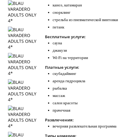
каноэ, катамаран
снорклинг
стрельба из пневматической винтовки
петанк
Бесплатные услуги:
сауна
джакузи
Wi-Fi на территории
Платные услуги:
скубадайвинг
аренда гидроцикла
рыбалка
массаж
салон красоты
прачечная
Развлечения:
вечерняя развлекательная программа
Типы номеров: