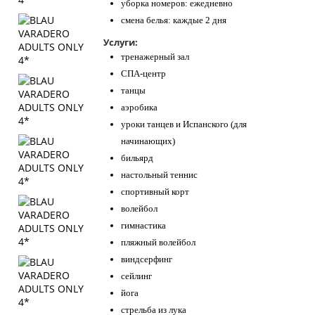
уборка номеров: ежедневно
смена белья: каждые 2 дня
Услуги:
тренажерный зал
СПА-центр
танцы
аэробика
уроки танцев и Испанского (для
начинающих)
бильярд
настольный теннис
спортивный корт
волейбол
гимнастика
пляжный волейбол
виндсерфинг
сейлинг
йога
стрельба из лука