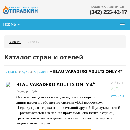
ПОДДЕРЖКА КЛИЕНТОВ
(342) 255-42-17
Пермь
Туры из Перми
ГЛАВНАЯ
СТРАНЫ
Подбор тура
Каталог стран и отелей
Горящие туры
»
»
»
BLAU VARADERO ADULTS ONLY 4*
Страны
Куба
Варадеро
Календарь туров
РЕЙТИНГ
BLAU VARADERO ADULTS ONLY 4*
Цены дня
4.3
Варадеро,
Куба
отзывы
Отель только для взрослых, находится на первой
Страны
линии пляжа и работает по системе «Всё включено».
Подходит для отдыха пар и компаний друзей. К услугам гостей
Как купить
—развлекательная вечерняя программа, спа-центр с сауной,
тренажерным залом и джакузи, а также теннисные корты и
О нас
водные виды спорта.