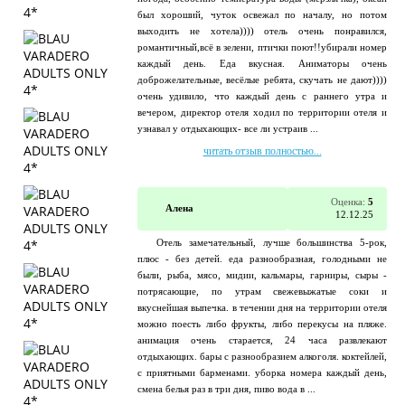
был хороший, чуток освежал по началу, но потом
выходить не хотела)))) отель очень понравился,
романтичный,всё в зелени, птички поют!!убирали номер
каждый день. Еда вкусная. Аниматоры очень
доброжелательные, весёлые ребята, скучать не дают))))
очень удивило, что каждый день с раннего утра и
вечером, директор отеля ходил по территории отеля и
узнавал у отдыхающих- все ли устраив ...
читать отзыв полностью...
Оценка:
5
Алена
12.12.25
Отель замечательный, лучше большинства 5-рок,
плюс - без детей. еда разнообразная, голодными не
были, рыба, мясо, мидии, кальмары, гарниры, сыры -
потрясающие, по утрам свежевыжатые соки и
вкуснейшая выпечка. в течении дня на территории отеля
можно поесть либо фрукты, либо перекусы на пляже.
анимация очень старается, 24 часа развлекают
отдыхающих. бары с разнообразием алкоголя. коктейлей,
с приятными барменами. уборка номера каждый день,
смена белья раз в три дня, пиво вода в ...