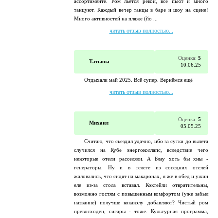
ассортименте. Ром льётся рекой, все пьют и много
танцуют. Каждый вечер танцы в баре и шоу на сцене!
Много активностей на пляже (йо ...
читать отзыв полностью...
Оценка:
5
Татьяна
10.06.25
Отдыхали май 2025. Всё супер. Вернёмся ещё
читать отзыв полностью...
Оценка:
5
Михаил
05.05.25
Считаю, что сьездил удачно, ибо за сутки до вылета
случился на Кубе энергоколлапс, вследствие чего
некоторые отели расселяли. А Блау хоть бы хны -
генераторы. Ну и в телеге из соседних отелей
жаловались, что сидят на макаронах, я же в обед и ужин
еле из-за стола вставал. Коктейли отвратительны,
возможно гостям с повышенным комфортом (уже забыл
название) получше кокаколу добавляют? Чистый ром
превосходен, сигары - тоже. Культурная программа,