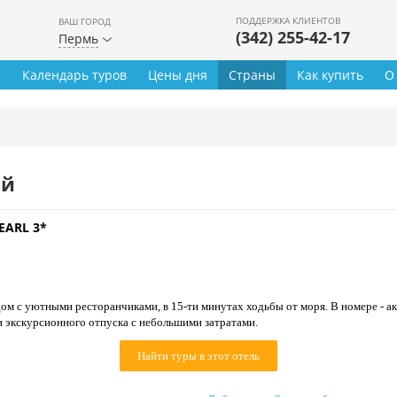
ПОДДЕРЖКА КЛИЕНТОВ
ВАШ ГОРОД
(342) 255-42-17
Пермь
ы
Календарь туров
Цены дня
Страны
Как купить
О
ей
EARL 3*
м с уютными ресторанчиками, в 15-ти минутах ходьбы от моря. В номере - ак
и экскурсионного отпуска с небольшими затратами.
Найти туры в этот отель