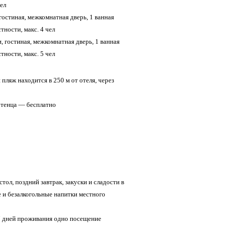
чел
 гостиная, межкомнатная дверь, 1 ванная
стности, макс. 4 чел
и, гостиная, межкомнатная дверь, 1 ванная
стности, макс. 5 чел
ляж находится в 250 м от отеля, через
отенца — бесплатно
тол, поздний завтрак, закуски и сладости в
 и безалкогольные напитки местного
 7 дней проживания одно посещение