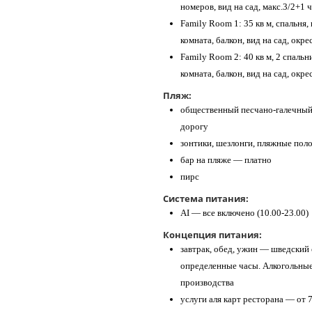
номеров, вид на сад, макс.3/2+1 
Family Room 1: 35 кв м, спальня,
комната, балкон, вид на сад, окре
Family Room 2: 40 кв м, 2 спальн
комната, балкон, вид на сад, окре
Пляж:
общественный песчано-галечный п
дорогу
зонтики, шезлонги, пляжные пол
бар на пляже — платно
пирс
Система питания:
AI — все включено (10.00-23.00)
Концепция питания:
завтрак, обед, ужин — шведский с
определенные часы. Алкогольные
производства
услуги аля карт ресторана — от