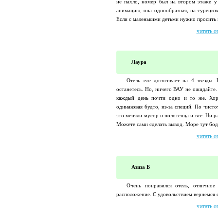
не пахло, номер был на втором этаже у
анимацию, она однообразная, на турецком
Если с маленькими детьми нужно просить п
читать о
Лаура
Отель еле дотягивает на 4 звезды.
останетесь. Но, ничего ВАУ не ожидайте.
каждый день почти одно и то же. Хор
одинаковая будто, из-за специй. По чисто
это меняли мусор и полотенца и все. Ни р
Можете сами сделать вывод. Море тут бодр
читать о
Азиза Б
Очень понравился отель, отличное
расположение. С удовольствием вернёмся с
читать о