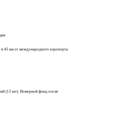
ция
м и в 45 км от международного аэропорта
ий (13 шт). Номерной фонд отеля