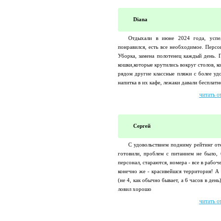
Diana
Отдыхали в июне 2024 года, успе
понравился, есть все необходимое. Персо
Уборка, замена полотенец каждый день. 
кошки,которые крутились вокруг столов, к
рядом другие классные пляжи с более уд
напитка в их кафе, лежаки давали бесплатно
читать о
Сергей
С удовольствием подниму рейтинг от
готовили, проблем с питанием не было,
персонал, стараются, номера - все в рабо
конечно же - красивейшся территория! А
(не 4, как обычно бывает, а 6 часов в ден
ловил хорошо
читать о