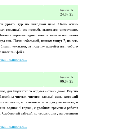
Оценка:
5
24.07.25
ли урвать тур по выгодной цене. Отель очень
нал вежливый, все просьбы выполняли оперативно.
Питание хорошее, единственное мешали постоянно
огда ешь. Пляж небольшой, пешком минут 7, но есть
обными лежаками, за покупку коктейля или любого
 плюс вай фай е ...
тзыв полностью...
Оценка:
5
06.07.25
елю, для бюджетного отдыха - очень даже. Вкусно
 бассейны чистые, чистили каждый день, хороший
чем состоянии, есть нюансы, но отдыху не мешают, и
 еще водные 4 горки , с удобным временем работы
ь). Слабоватый вай-фай по территории , на ресепшен
тзыв полностью...