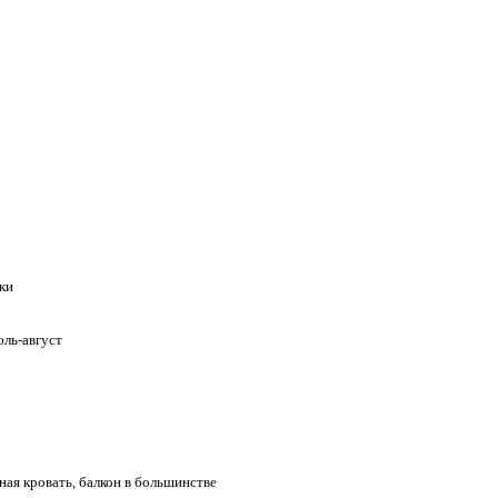
ки
юль-август
ьная кровать, балкон в большинстве