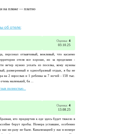
ки на пляже — платно
ы об отеле:
Оценка:
4
03.10.25
а, персонал отзывчивый, вежливый, что касаемо
ерритории отеля все хорошо, но за пределами -
сти вечер нужно уехать из поселка, кому нужны
ный, размеренный и однообразный отдых, я бы не
ра на 2 взрослых и 1 ребенка за 7 ночей - 158 тыс.
очень маленький, ба ...
тзыв полностью...
Оценка:
4
13.08.25
бразная, кто придирчив к еде здесь будет тяжело в
ассейне берут пробы. Номера уставшие, особенно
 у нас ни разу не было. Канализацией у нас в номере