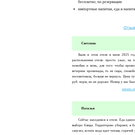
бесплатно, по резервации
импортные напитки, еда и напит
Отзыв
Светлана
Были в этом отеле в июле 2025 год
расположения отеля- просто ужас, на т
помойки и вонь, для того чтобы прове
вечерние променады, то не сюда, спокой
посоветовала, больше не вернусь. Цена ту
руб. норм, но не дороже. Номер у нас был 
читать о
Наталья
Сейчас находимся в отеле. Еда одноо
выборе блюда. Территорию убирают, в б
санузел, кстати вода идет теплая, горячей