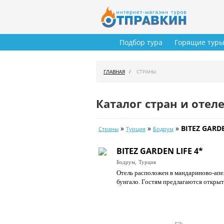
Подбор тура
Горящие тур
ГЛАВНАЯ
СТРАНЫ
Каталог стран и отел
»
»
»
BITEZ GARDE
Страны
Турция
Бодрум
BITEZ GARDEN LIFE 4*
Бодрум,
Турция
Отель расположен в мандариново-апел
бунгало. Гостям предлагаются открыт