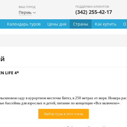
ПОДДЕРЖКА КЛИЕНТОВ
ВАШ ГОРОД
(342) 255-42-17
Пермь
ы
Календарь туров
Цены дня
Страны
Как купить
О
ей
N LIFE 4*
ьсиновом саду в курортном местечке Битез, в 250 метрах от моря. Номера ра
ые бассейны для взрослых и детей, питание по концепции «Все включено».
Найти туры в этот отель