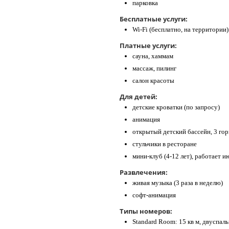
парковка
Бесплатные услуги:
Wi-Fi (бесплатно, на территории)
Платные услуги:
сауна, хаммам
массаж, пилинг
салон красоты
Для детей:
детские кроватки (по запросу)
анимация
открытый детский бассейн, 3 гор
стульчики в ресторане
мини-клуб (4-12 лет), работает и
Развлечения:
живая музыка (3 раза в неделю)
софт-анимация
Типы номеров:
Standard Room: 15 кв м, двуспал