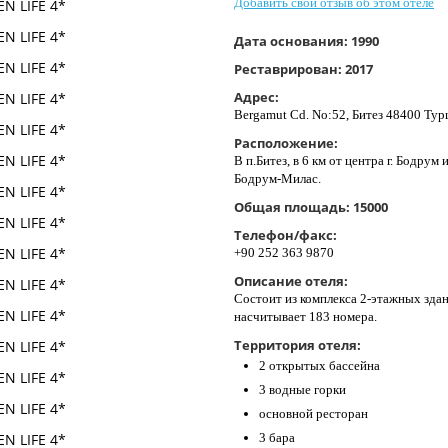
Добавить свой отзыв об этом отеле
Дата основания:
1990
Реставрирован:
2017
Адрес:
Bergamut Cd. No:52, Битез 48400 Тур
Расположение:
В п.Битез, в 6 км от центра г. Бодру
Бодрум-Милас.
Общая площадь:
15000
Телефон/факс:
+90 252 363 9870
Описание отеля:
Состоит из комплекса 2-этажных здан
насчитывает 183 номера.
Территория отеля:
2 открытых бассейна
3 водные горки
основной ресторан
3 бара