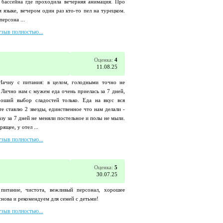
 бассейна где проходила вечерняя анимация. Про
 языке, вечером один раз кто-то пел на турецком.
ерсона ...
тзыв полностью...
Оценка:
4
11.08.25
 Начну с питания: в целом, голодными точно не
 Лично нам с мужем еда очень приелась за 7 дней,
оший выбор сладостей только. Еда на вкус вся
те ставлю 2 звезды, единственное что нам делали -
азу за 7 дней не меняли постельное и полы не мыли.
ящее, у отел ...
тзыв полностью...
Оценка:
5
30.07.25
 питание, чистота, вежливый персонал, хорошее
нова и рекомендуем для семей с детьми!
тзыв полностью...