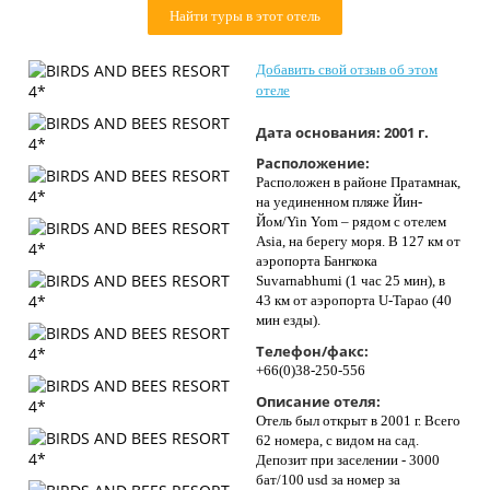
Найти туры в этот отель
Контакты
Добавить свой отзыв об этом
отеле
Дата основания:
2001 г.
Расположение:
Расположен в районе Пратамнак,
на уединенном пляже Йин-
Йом/Yin Yom – рядом с отелем
Asia, на берегу моря. В 127 км от
аэропорта Бангкока
Suvarnabhumi (1 час 25 мин), в
43 км от аэропорта U-Tapao (40
мин езды).
Телефон/факс:
+66(0)38-250-556
Описание отеля:
Отель был открыт в 2001 г. Всего
62 номера, с видом на сад.
Депозит при заселении - 3000
бат/100 usd за номер за