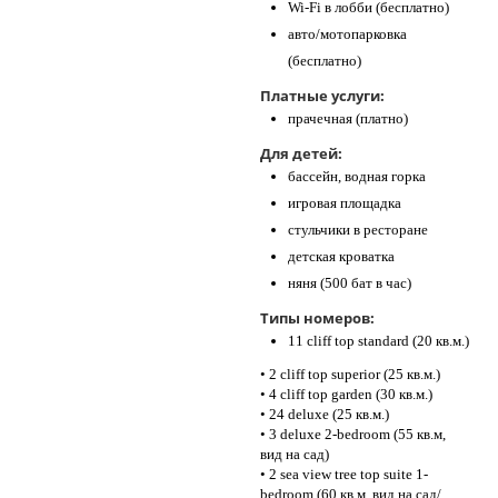
Wi-Fi в лобби (бесплатно)
авто/мотопарковка
(бесплатно)
Платные услуги:
прачечная (платно)
Для детей:
бассейн, водная горка
игровая площадка
стульчики в ресторане
детская кроватка
няня (500 бат в час)
Типы номеров:
11 cliff top standard (20 кв.м.)
• 2 cliff top superior (25 кв.м.)
• 4 cliff top garden (30 кв.м.)
• 24 deluxe (25 кв.м.)
• 3 deluxe 2-bedroom (55 кв.м,
вид на сад)
• 2 sea view tree top suite 1-
bedroom (60 кв.м, вид на сад/