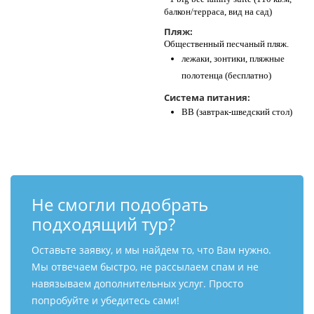
балкон/терраса, вид на сад)
Пляж:
Общественный песчаный пляж.
лежаки, зонтики, пляжные
полотенца (бесплатно)
Система питания:
BB (завтрак-шведский стол)
Не смогли подобрать
подходящий тур?
Оставьте заявку, и мы найдем то, что Вам нужно.
Мы отвечаем быстро, не рассылаем спам и не
навязываем дополнительных услуг. Просто
попробуйте и убедитесь сами!