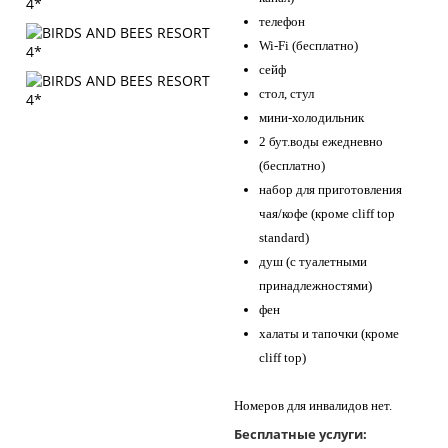
телефон
Wi-Fi (бесплатно)
сейф
стол, стул
мини-холодильник
2 бут.воды ежедневно
(бесплатно)
набор для приготовления
чая/кофе (кроме cliff top
standard)
душ (с туалетными
принадлежностями)
фен
халаты и тапочки (кроме
cliff top)
Номеров для инвалидов нет.
Бесплатные услуги: