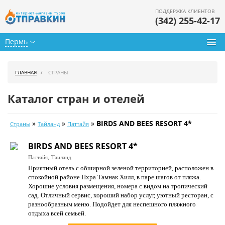
ПОДДЕРЖКА КЛИЕНТОВ
(342) 255-42-17
Пермь
Туры из Перми
ГЛАВНАЯ
СТРАНЫ
Подбор тура
Каталог стран и отелей
Горящие туры
»
»
»
BIRDS AND BEES RESORT 4*
Страны
Тайланд
Паттайя
Календарь туров
BIRDS AND BEES RESORT 4*
Цены дня
Паттайя,
Таиланд
Приятный отель с обширной зеленой территорией, расположен в
Страны
спокойной районе Пхра Тамнак Хилл, в паре шагов от пляжа.
Хорошие условия размещения, номера с видом на тропический
Как купить
сад. Отличный сервис, хороший набор услуг, уютный ресторан, с
разнообразным меню. Подойдет для неспешного пляжного
О нас
отдыха всей семьей.