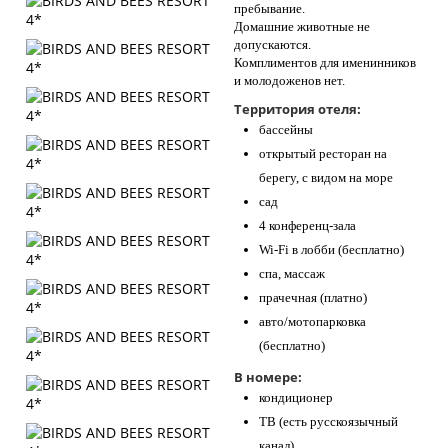
пребывание.
Домашние животные не
допускаются.
Комплиментов для именинников
и молодоженов нет.
Территория отеля:
бассейны
открытый ресторан на
берегу, с видом на море
сад
4 конференц-зала
Wi-Fi в лобби (бесплатно)
спа, массаж
прачечная (платно)
авто/мотопарковка
(бесплатно)
В номере:
кондиционер
ТВ (есть русскоязычный
канал)