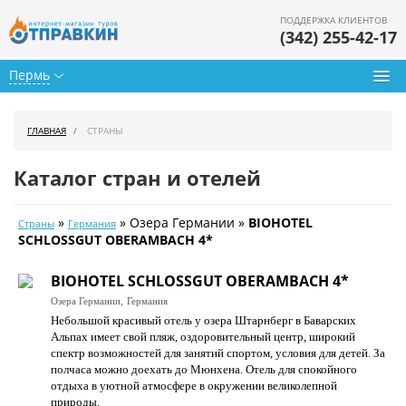
ПОДДЕРЖКА КЛИЕНТОВ
(342) 255-42-17
Пермь
Туры из Перми
ГЛАВНАЯ
СТРАНЫ
Подбор тура
Каталог стран и отелей
Горящие туры
»
» Озера Германии »
BIOHOTEL
Страны
Германия
Календарь туров
SCHLOSSGUT OBERAMBACH 4*
Цены дня
BIOHOTEL SCHLOSSGUT OBERAMBACH 4*
Озера Германии,
Германия
Страны
Небольшой красивый отель у озера Штарнберг в Баварских
Альпах имеет свой пляж, оздоровительный центр, широкий
Как купить
спектр возможностей для занятий спортом, условия для детей. За
полчаса можно доехать до Мюнхена. Отель для спокойного
О нас
отдыха в уютной атмосфере в окружении великолепной
природы.