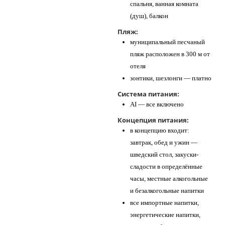
спальня, ванная комната
(душ), балкон
Пляж:
муниципальный песчаный
пляж расположен в 300 м от
отеля
зонтики, шезлонги — платно
Система питания:
AI — все включено
Концепция питания:
в концепцию входит:
завтрак, обед и ужин —
шведский стол, закуски-
сладости в определённые
часы, местные алкогольные
и безалкогольные напитки
все импортные напитки,
энергетические напитки,