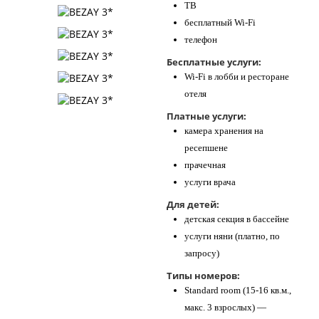
ТВ
бесплатный Wi-Fi
телефон
Бесплатные услуги:
Wi-Fi в лобби и ресторане
отеля
Платные услуги:
камера хранения на
ресепшене
прачечная
услуги врача
Для детей:
детская секция в бассейне
услуги няни (платно, по
запросу)
Типы номеров:
Standard room (15-16 кв.м.,
макс. 3 взрослых) —