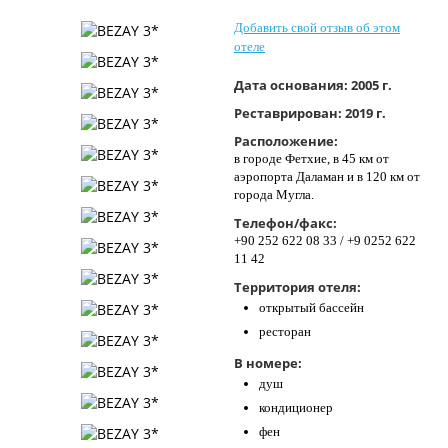
Контакты
Добавить свой отзыв об этом
отеле
Дата основания:
2005 г.
Реставрирован:
2019 г.
Расположение:
в городе Фетхие, в 45 км от
аэропорта Даламан и в 120 км от
города Мугла.
Телефон/факс:
+90 252 622 08 33 / +9 0252 622
11 42
Территория отеля:
открытый бассейн
ресторан
В номере:
душ
кондиционер
фен