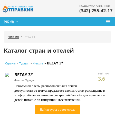
ПОДДЕРЖКА КЛИЕНТОВ
(342) 255-42-17
Пермь
Туры из Перми
ГЛАВНАЯ
СТРАНЫ
Подбор тура
Каталог стран и отелей
Горящие туры
»
»
»
BEZAY 3*
Страны
Турция
Фетхие
Календарь туров
РЕЙТИНГ
BEZAY 3*
Цены дня
3.6
Фетхие,
Турция
Небольшой отель, расположенный в пешей
Страны
доступности от пляжа, предлагает своим гостям размещение в
комфортабельных номерах, открытый бассейн для взрослых и
Как купить
детей, питание по концепции «все включено».
О нас
Найти туры в этот отель