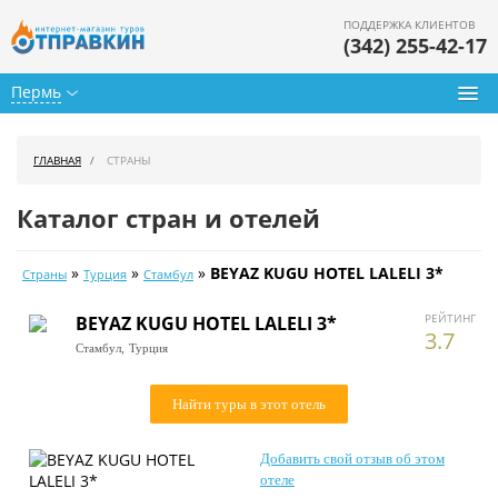
ПОДДЕРЖКА КЛИЕНТОВ
(342) 255-42-17
Пермь
Туры из Перми
ГЛАВНАЯ
СТРАНЫ
Подбор тура
Каталог стран и отелей
Горящие туры
»
»
»
BEYAZ KUGU HOTEL LALELI 3*
Страны
Турция
Стамбул
Календарь туров
РЕЙТИНГ
BEYAZ KUGU HOTEL LALELI 3*
Цены дня
3.7
Стамбул,
Турция
Страны
Найти туры в этот отель
Как купить
Добавить свой отзыв об этом
О нас
отеле